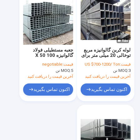
لوله کربن گالوانیزه مربع
جعبه مستطیلی فولاد
توخالی 20 میلی متر برای
گالوانیزه 100 X 50
ساخت و ساز
Q195 Q235 BS 5950
قیمت:
US $700-1200/ Ton
قیمت:
negotiable
3 تن
MOQ:
5 تن
MOQ:
آخرین قیمت را دریافت کنید
آخرین قیمت را دریافت کنید
اکنون تماس بگیرید
اکنون تماس بگیرید
خانه
محصولات
دربارهی ما