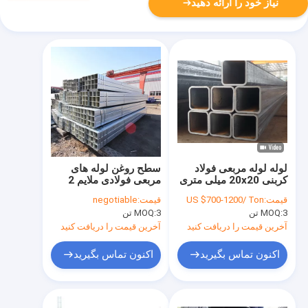
نیاز خود را ارائه دهید
لوله لوله مربعی فولاد
سطح روغن لوله های
کربنی 20x20 میلی متری
مربعی فولادی ملایم 2
بخش توخالی سیاه
اینچی Q345 ASTM
قیمت:
US $700-1200/ Ton
قیمت:
negotiable
گالوانیزه
A53B
3 تن
MOQ:
3 تن
MOQ:
آخرین قیمت را دریافت کنید
آخرین قیمت را دریافت کنید
اکنون تماس بگیرید
اکنون تماس بگیرید