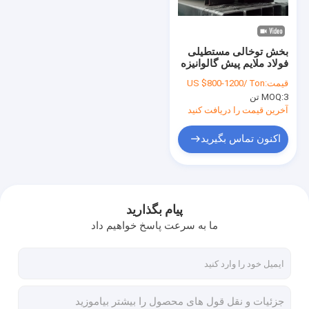
کارخانه تور
کنترل کیفیت
بخش توخالی مستطیلی
فولاد ملایم پیش گالوانیزه
تماس با ما
40×20 S275j0h
قیمت:
US $800-1200/ Ton
S355j0h S355j2h
3 تن
MOQ:
درخواست نقل قول
آخرین قیمت را دریافت کنید
اکنون تماس بگیرید
لوله های فولادی SS
ورق فولادی مقاوم در برابر سایش
پیام بگذارید
ما به سرعت پاسخ خواهیم داد
لوله مسی بدون درز
ورق آلومینیوم گالوانیزه
ورق فولاد کربنی